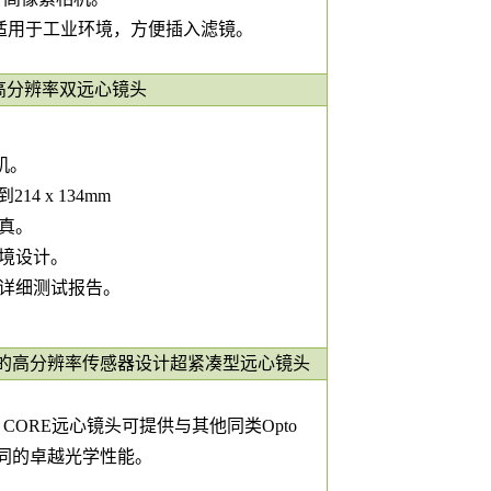
 适用于工业环境，方便插入滤镜。
芯片的高分辨率双远心镜头
机。
14 x 134mm
真。
境设计。
详细测试报告。
/3” 的高分辨率传感器设计超紧凑型远心镜头
MHR CORE远心镜头可提供与其他同类Opto
镜头相同的卓越光学性能。