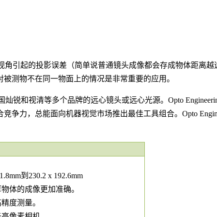
视角引起的投影误差（简单说普通镜头成像都会存成物体距离越
对被测物不在同一物面上的情况是非常重要的应用。
ring、中国灿锐和视清等多个品牌的远心镜头或远心光源。Opto Eng
力，总能面向机器视觉市场推出最佳工具组合。Opto Engine
mm到230.2 x 192.6mm
厚物体的成像更加准确。
高精度测量。
于高像素相机。