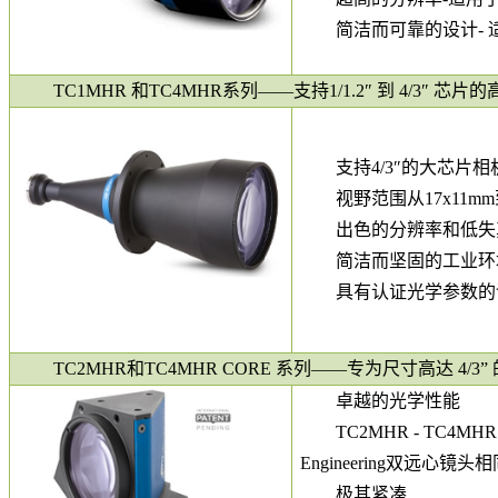
简洁而可靠的设计-
TC1MHR 和TC4MHR系列——支持1/1.2″ 到 4/3″ 
支持4/3″的大芯片相
视野范围从17x11mm到2
出色的分辨率和低失
简洁而坚固的工业环
具有认证光学参数的
TC2MHR和TC4MHR CORE 系列——专为尺寸高达 4
卓越的光学性能
TC2MHR - TC4
Engineering双远心
极其紧凑